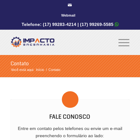
Webmail
Telefone: (17) 99283-4214 |
(17) 99269-5585

Contato
Você está aqui:
Início
/
Contato
FALE CONOSCO
Entre em contato pelos telefones ou envie um e-mail
preenchendo o formulário ao lado: